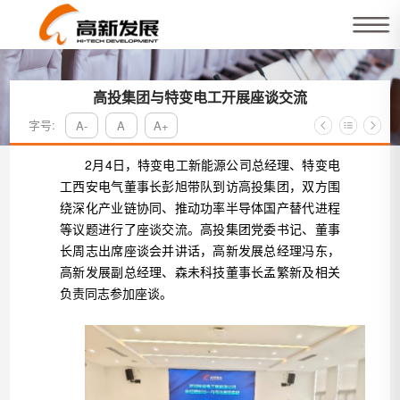
高投集团与特变电工开展座谈交流
字号:
A-
A
A+
2月4日，特变电工新能源公司总经理、特变电
工西安电气董事长彭旭带队到访高投集团，双方围
绕深化产业链协同、推动功率半导体国产替代进程
等议题进行了座谈交流。高投集团党委书记、董事
长周志出席座谈会并讲话，高新发展总经理冯东，
高新发展副总经理、森未科技董事长孟繁新及相关
负责同志参加座谈。