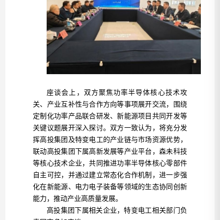
座谈会上，双方聚焦功率半导体核心技术攻
关、产业互补性与合作方向等事项展开交流，围绕
定制化功率产品联合研发、新能源项目共同开发等
关键议题展开深入探讨。双方一致认为，将充分发
挥高投集团及特变电工的产业链与市场资源优势，
联动高投集团下属高新发展等产业平台，森未科技
等核心技术企业，共同推进功率半导体核心零部件
自主可控，并通过建立常态化合作机制，进一步强
化在新能源、电力电子装备等领域的生态协同创新
能力，推动产业高质量发展。
高投集团下属相关企业，特变电工相关部门负