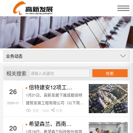
相关搜索
检索
倍特建安12项工程
26
集中获评2025年度
1月21日，高新发展下属成都倍特
“成都市结构优质工
建筑安装工程有限公司（以下简称
2026-01
程”
倍特建安）承建的新川软件园V5
浏览 : 1093
分享
号、V9号地块、医学中心等12个工
希望森兰、西南交
20
程项目，荣获成都市结构优质工程
通大学集成电路学
1月16日，希望森兰科技股份有限