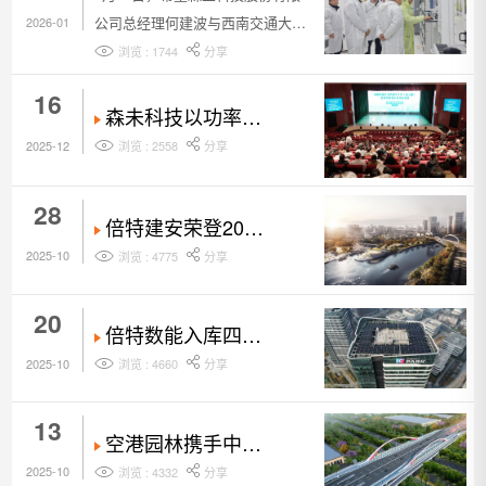
奖。
院到访森未科技 共
公司总经理何建波与西南交通大学
2026-01
商功率半导体产学
集成电路学院副院长宋文胜教授一
浏览 : 1744
分享
研合作
行到访高新发展下属子公司成都森
16
未科技有限公司，围绕功率半导体
森未科技以功率技
领域的技术创新与产业链协同开展
术点亮智慧餐饮新
2025-12
浏览 : 2558
分享
交流。
场景 加速功率半导
体场景化落地
28
倍特建安荣登2025
年四川省 建筑业
2025-10
浏览 : 4775
分享
100强榜单 位列第
10位
20
倍特数能入库四川
省科技型中小企业
2025-10
浏览 : 4660
分享
名单
13
空港园林携手中铁
二十三局承建天健
2025-10
浏览 : 4332
分享