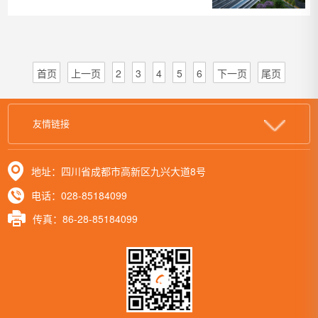
路长跨线桥正式通
车
首页
上一页
2
3
4
5
6
下一页
尾页
友情链接
地址：四川省成都市高新区九兴大道8号
电话：028-85184099
传真：86-28-85184099