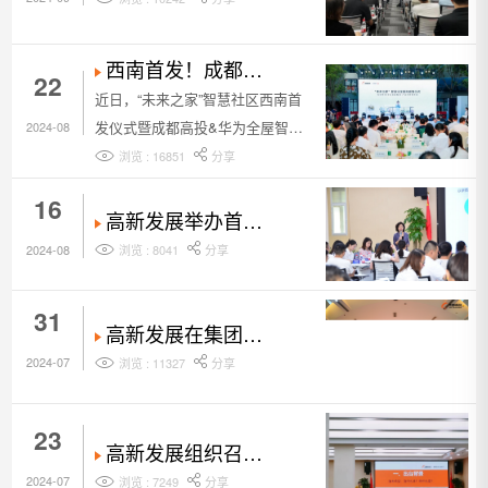
提升培训
西南首发！成都高
22
投携手华为全屋智
近日，“未来之家”智慧社区西南首
能发布“未来之家”智
发仪式暨成都高投&华为全屋智能
2024-08
慧社区项目
产业合作发布会在成都铁像寺水街
浏览 : 16851
分享
中央广场举行。基于此前成都高投
16
与华为全屋智能签订的框架合作协
高新发展举办首届
议，双方围绕住建部“好房子”标准
内训师大赛
2024-08
浏览 : 8041
分享
展开了一系列产业合作，共同推动
房地产市场高质量发展，打造空间
31
智能化的精品工程。
高新发展在集团首
届安康杯知识竞赛
2024-07
浏览 : 11327
分享
夺冠
23
高新发展组织召开
公司党委2024年第
2024-07
浏览 : 7249
分享