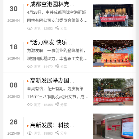
成都空港园林党支
30
部开展“传承古堰清
4月28日，中共成都国际空港新城
风·筑牢廉洁初心”主
园林有限公司支部委员会组织支委
2026-04
题党日
班子及全体党员，赴都江堰水利文
浏览 : 12952
分享
化廉政基地开展“传承古堰清风·筑
​“活力高发 快乐同
18
牢廉洁初心”主题党日，在千年水利
行”高新发展2026年
为激发职工干事创业的登峰精神，
文脉中感悟勤廉力量。
职工运动会圆满举
增强团队凝聚力，丰富职工文化生
2026-04
行
活，4月18日，由成都高新发展股
浏览 : 14472
分享
份有限公司工会委员会主办、成都
高新发展举办国际
08
倍特建筑安装工程有限公司工会委
劳动妇女节系列暖
春风有信，花开有期。为庆祝第
员会承办的“活力高发·快乐同行”
心活动
116个“三八”国际劳动妇女节，成都
2026-03
2026年职工运动会圆满举行。
高新发展工会举办国际劳动妇女节
浏览 : 15458
分享
系列暖心活动，以岁月为礼，以芬
26
芳为引，致敬每一位闪耀的高发巾
高新发展：科技赋
帼力量。
廉筑阵地 协同监督
2025-09
浏览 : 19863
分享