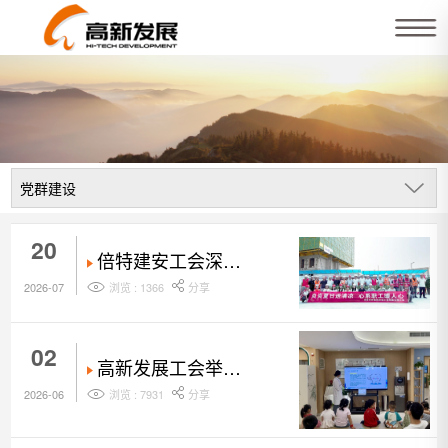
20
倍特建安工会深入
项目一线开展夏日
2026-07
浏览 : 1366
分享
慰问活动
02
高新发展工会举办
多彩活动，点亮别
2026-06
浏览 : 7931
分享
样“六一”